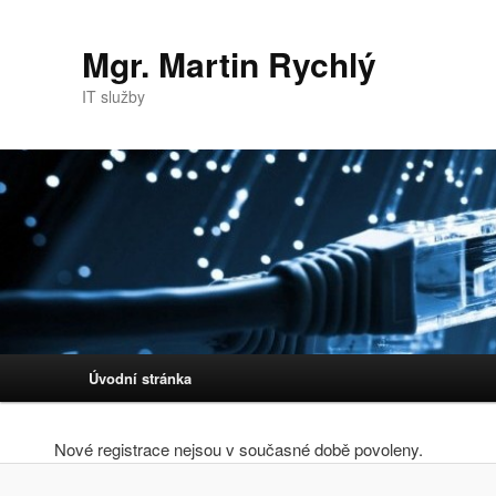
Mgr. Martin Rychlý
IT služby
Hlavní navigační menu
Úvodní stránka
Přejít k hlavnímu obsahu webu
Přejít k obsahu postranního panelu
Nové registrace nejsou v současné době povoleny.